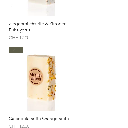
Schnellansicht
Ziegenmilchseife & Zitronen-
Eukalyptus
Preis
CHF 12.00
Vegan
Schnellansicht
Calendula Süße Orange Seife
Preis
CHF 12.00