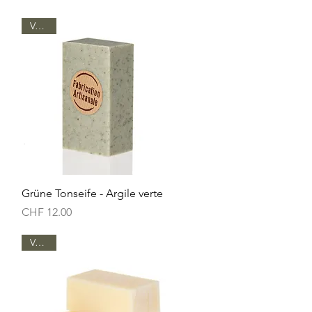
Vegan
Schnellansicht
Grüne Tonseife - Argile verte
Preis
CHF 12.00
Vegan