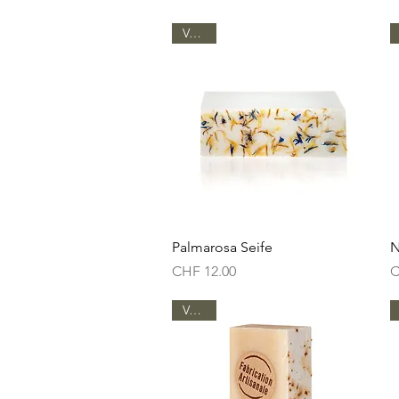
Vegan
Schnellansicht
Palmarosa Seife
N
Preis
P
CHF 12.00
C
Vegan