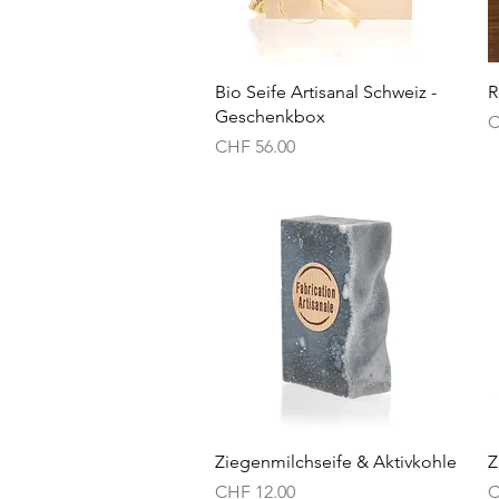
Schnellansicht
Bio Seife Artisanal Schweiz -
R
Geschenkbox
P
C
Preis
CHF 56.00
Schnellansicht
Ziegenmilchseife & Aktivkohle
Z
Preis
P
CHF 12.00
C