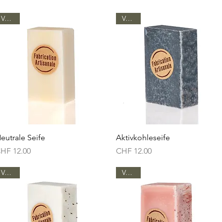
Vegan
Vegan
Schnellansicht
Schnellansicht
eutrale Seife
Aktivkohleseife
reis
Preis
HF 12.00
CHF 12.00
Vegan
Vegan