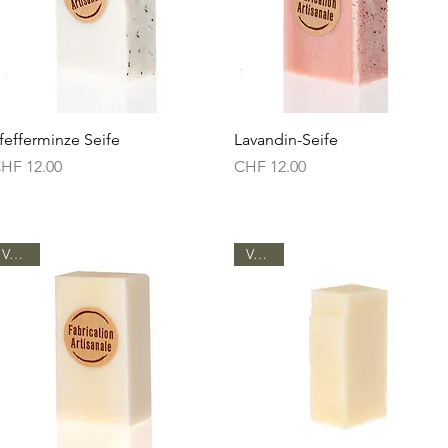
Schnellansicht
Schnellansicht
fefferminze Seife
Lavandin-Seife
reis
Preis
HF 12.00
CHF 12.00
Vegan
Vegan