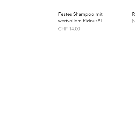
Schnellansicht
Festes Shampoo mit
R
wertvollem Rizinusöl
N
Preis
CHF 14.00