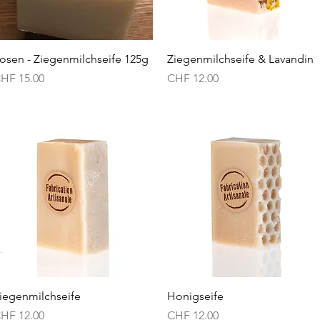
Schnellansicht
Schnellansicht
osen - Ziegenmilchseife 125g
Ziegenmilchseife & Lavandin
reis
Preis
HF 15.00
CHF 12.00
Schnellansicht
Schnellansicht
iegenmilchseife
Honigseife
reis
Preis
HF 12.00
CHF 12.00