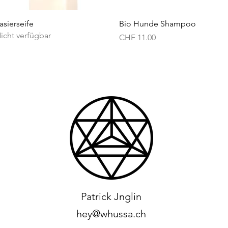
Schnellansicht
Schnellansicht
asierseife
Bio Hunde Shampoo
icht verfügbar
Preis
CHF 11.00
Patrick Jnglin
hey@whussa.ch