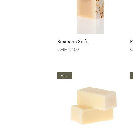
Schnellansicht
Rosmarin Seife
P
Preis
P
CHF 12.00
C
Vegan