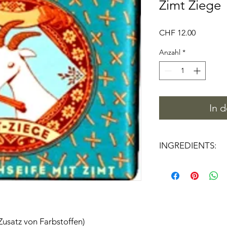
Zimt Ziege
Preis
CHF 12.00
Anzahl
*
In 
INGREDIENTS:
ELAEIS GUINEENSI
FRUIT OIL, CANOLA
COCOS NUCIFERA O
AMYGDALUS DULCIS
CINNAMOMUM ZEY
POWDER, PARFUM, 
Zusatz von Farbstoffen)