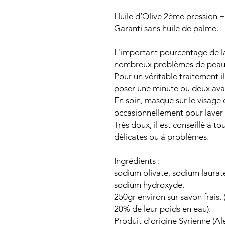
Huile d’Olive 2ème pression + 
Garanti sans huile de palme.
L'important pourcentage de la
nombreux problèmes de peau
Pour un véritable traitement il
poser une minute ou deux avan
En soin, masque sur le visage 
occasionnellement pour laver 
Très doux, il est conseillé à t
délicates ou à problèmes.
Ingrédients :
sodium olivate, sodium laurate,
sodium hydroxyde.
250gr environ sur savon frais.
20% de leur poids en eau).
Produit d'origine Syrienne (Al