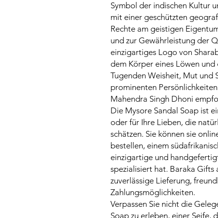
Symbol der indischen Kultur un
mit einer geschützten geograf
Rechte am geistigen Eigent
und zur Gewährleistung der Qua
einzigartiges Logo von Shar
dem Körper eines Löwen und d
Tugenden Weisheit, Mut und S
prominenten Persönlichkeiten 
Mahendra Singh Dhoni empfo
Die Mysore Sandal Soap ist ei
oder für Ihre Lieben, die natü
schätzen. Sie können sie onli
bestellen, einem südafrikanis
einzigartige und handgeferti
spezialisiert hat. Baraka Gift
zuverlässige Lieferung, freun
Zahlungsmöglichkeiten.
Verpassen Sie nicht die Gele
Soap zu erleben, einer Seife, 