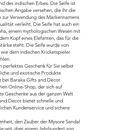
d des indischen Erbes. Die Seife ist
ischen Angabe versehen, die ihr die
um zur Verwendung des Markennamens
lität verleiht. Die Seife hat auch ein
abha, einem mythologischen Wesen mit
em Kopf eines Elefanten, das für die
tärke steht. Die Seife wurde von
wie dem indischen Kricketspieler
hlen.
n perfektes Geschenk für Sie selbst
rliche und exotische Produkte
ne bei Baraka Gifts and Decor
chen Online-Shop, der sich auf
gte Geschenke aus der ganzen Welt
s and Decor bietet schnelle und
dlichen Kundenservice und sichere
genheit, den Zauber der Mysore Sandal
die seit über einem Jahrhundert von