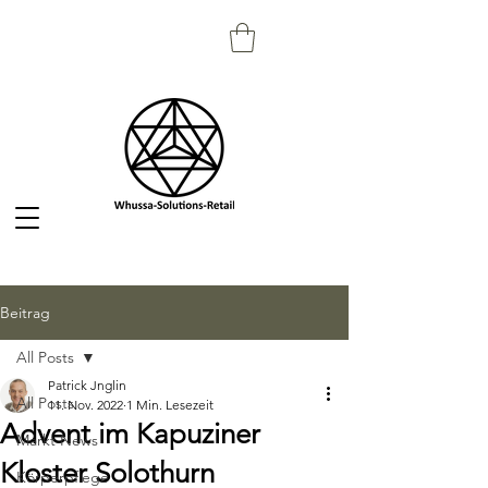
Beitrag
All Posts
Patrick Jnglin
All Posts
11. Nov. 2022
1 Min. Lesezeit
Advent im Kapuziner
Markt News
Kloster Solothurn
Körperpflege