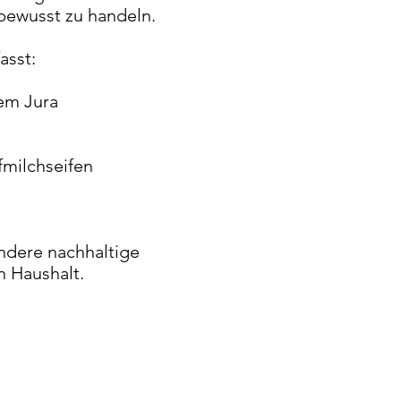
tbewusst zu handeln.
asst:
em Jura
fmilchseifen
ndere nachhaltige
n Haushalt.