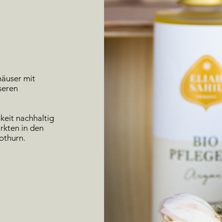
häuser mit
seren
keit nachhaltig
rkten in den
othurn.