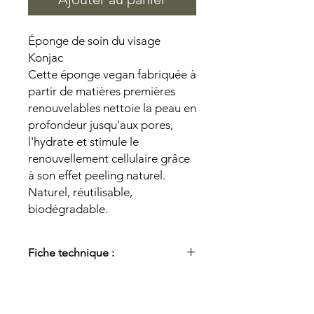
Éponge de soin du visage
Konjac
Cette éponge vegan fabriquée à
partir de matières premières
renouvelables nettoie la peau en
profondeur jusqu'aux pores,
l'hydrate et stimule le
renouvellement cellulaire grâce
à son effet peeling naturel.
Naturel, réutilisable,
biodégradable.
Fiche technique :
Matériau :
100 % extrait de racine de
konjac/fil de coton
Taille:
Ø 6,5 cm