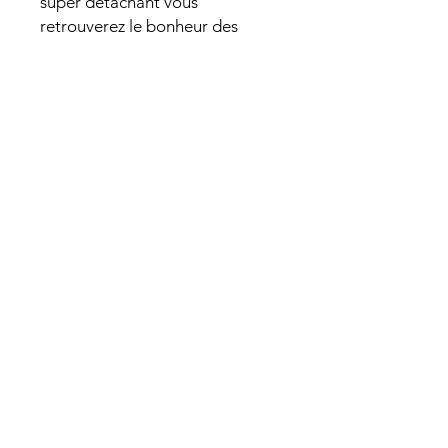
super détachant vous
retrouverez le bonheur des
vêtements propres.
Patrick Jnglin
hey@whussa.ch