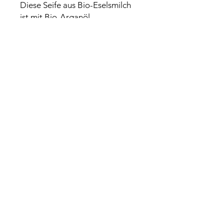
Diese Seife aus Bio-Eselsmilch
ist mit Bio-Arganöl
angereichert. Dieses Öl ist reich
an essentiellen Fettsäuren wie
Linolsäure, Omega-6 und
Tocopherolen (Vitamin E),
Antioxidantien, die helfen, das
Austrocknen der Haut zu
verhindern.