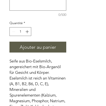
0/500
Quantité
*
Ajouter au panier
Seife aus Bio-Eselsmilch,
angereichert mit Bio-Arganöl
für Gesicht und Körper.
Eselsmilch ist reich an Vitaminen
(A, B1, B2, B6, D, C, E),
Mineralien und
Spurenelementen (Kalzium,
Magnesium, Phosphor, Natrium,