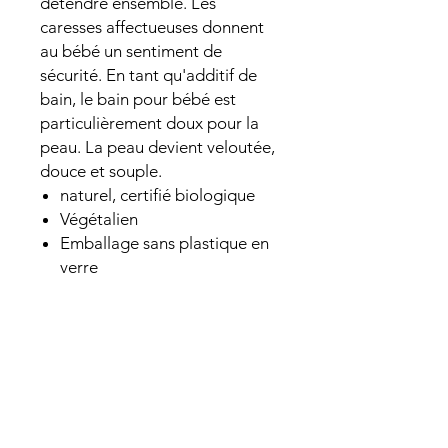
détendre ensemble. Les
caresses affectueuses donnent
au bébé un sentiment de
sécurité. En tant qu'additif de
bain, le bain pour bébé est
particulièrement doux pour la
peau. La peau devient veloutée,
douce et souple.
naturel, certifié biologique
Végétalien
Emballage sans plastique en
verre
Des ingrédients précieux
grâce à la pression à froid
Application
En tant qu’huile pour le corps et le
visage, elle nourrit la peau et la laisse